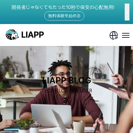
開発者じゃなくてもたった10秒で保安の心配無用!
無料体験を始める
LIAPP BLOG
TECH BLOG FOR USER