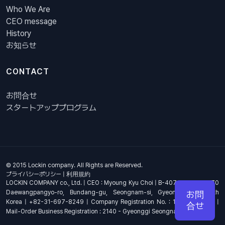
Who We Are
CEO message
History
お知らせ
CONTACT
お問合せ
スタートアッププログラム
© 2015 Lockin company. All Rights are Reserved.
プライバシーポリシー
|
利用規約
LOCKIN COMPANY co., Ltd. | CEO : Myoung Kyu Choi | B-407, 4th Floor, 670
Daewangpangyo-ro, Bundang-gu, Seongnam-si, Gyeonggi-do, South
お問
Korea | +82-31-697-8249 | Company Registration No. : 144-81-17703 |
合せ
Mail-Order Business Registration : 2140 - Gyeonggi Seongnam - 1278