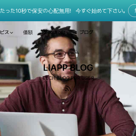
たった10秒で保安の心配無用!
今すぐ始めて下さい。
ビス
価額
Resources
ブログ
LIAPP BLOG
TECH BLOG FOR USER