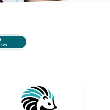
S
icles