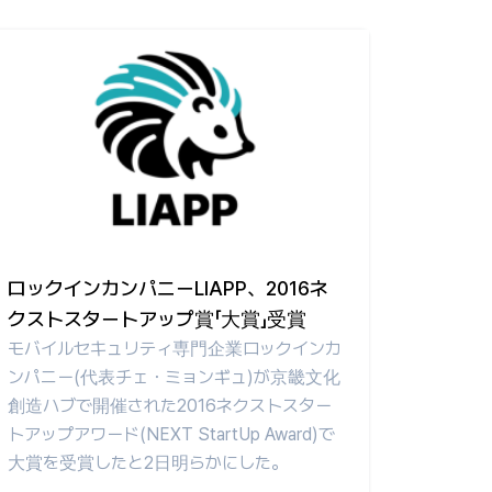
ロックインカンパニーLIAPP、2016ネ
クストスタートアップ賞「大賞」受賞
モバイルセキュリティ専門企業ロックインカ
ンパニー(代表チェ・ミョンギュ)が京畿文化
創造ハブで開催された2016ネクストスター
トアップアワード(NEXT StartUp Award)で
大賞を受賞したと2日明らかにした。