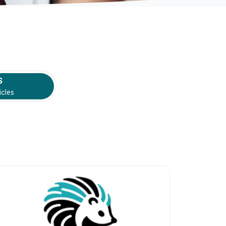
S
icles