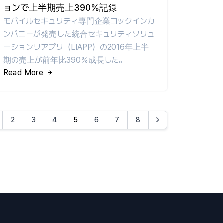
ョンで上半期売上390％記録
モバイルセキュリティ専門企業ロックインカ
ンパニーが発売した統合セキュリティソリュ
ーションリアプリ（LIAPP）の2016年上半
期の売上が前年比390％成長した。
Read More
2
3
4
5
6
7
8