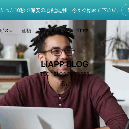
たった10秒で保安の心配無用!
今すぐ始めて下さい。
ビス
価額
Resources
ブログ
LIAPP BLOG
TECH BLOG FOR USER