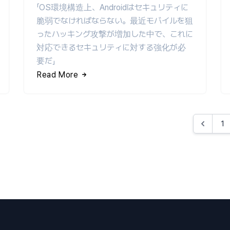
「OS環境構造上、Androidはセキュリティに
脆弱でなければならない。最近モバイルを狙
ったハッキン​​グ攻撃が増加した中で、これに
対応できるセキュリティに対する強化が必
要だ」
Read More
1