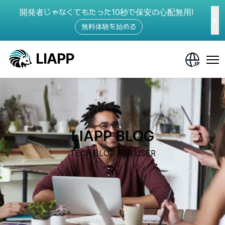
開発者じゃなくてもたった10秒で保安の心配無用!
無料体験を始める
LIAPP BLOG
TECH BLOG FOR USER