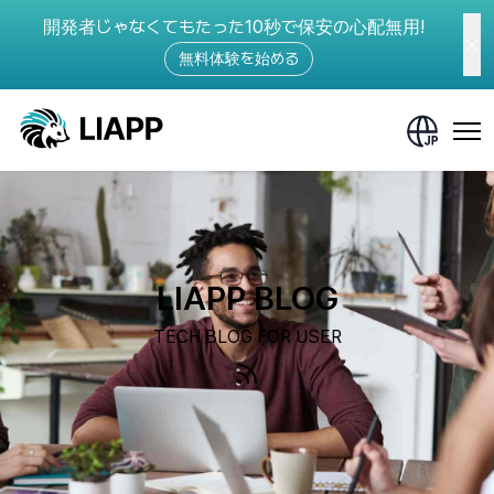
開発者じゃなくてもたった10秒で保安の心配無用!
無料体験を始める
LIAPP BLOG
TECH BLOG FOR USER