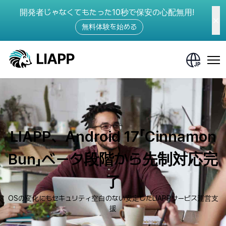
開発者じゃなくてもたった10秒で保安の心配無用!
無料体験を始める
LIAPP、Android 17「Cinnamon
Bun」ベータ段階から先制対応完
了
OSの変化にもセキュリティ空白のない安定したLIAPPサービス運営支
援