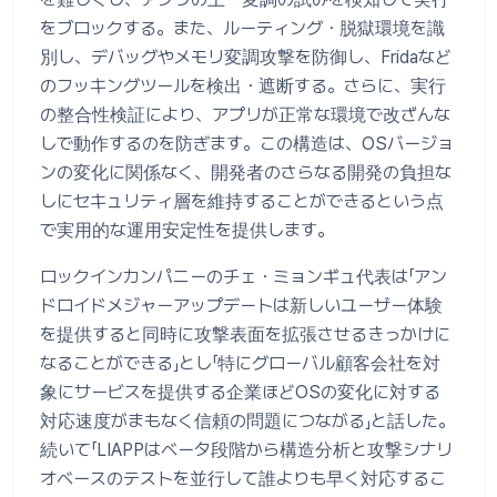
をブロックする。また、ルーティング・脱獄環境を識
別し、デバッグやメモリ変調攻撃を防御し、Fridaなど
のフッキングツールを検出・遮断する。さらに、実行
の整合性検証により、アプリが正常な環境で改ざんな
しで動作するのを防ぎます。この構造は、OSバージョ
ンの変化に関係なく、開発者のさらなる開発の負担な
しにセキュリティ層を維持することができるという点
で実用的な運用安定性を提供します。
ロックインカンパニーのチェ・ミョンギュ代表は「アン
ドロイドメジャーアップデートは新しいユーザー体験
を提供すると同時に攻撃表面を拡張させるきっかけに
なることができる」とし「特にグローバル顧客会社を対
象にサービスを提供する企業ほどOSの変化に対する
対応速度がまもなく信頼の問題につながる」と話した。
続いて「LIAPPはベータ段階から構造分析と攻撃シナリ
オベースのテストを並行して誰よりも早く対応するこ