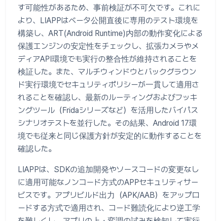
す可能性があるため、事前検証が不可欠です。これに
より、LIAPPはベータ公開直後に専用のテスト環境を
構築し、ART(Android Runtime)内部の動作変化による
保護エンジンの安定性をチェックし、拡張カメラやメ
ディアAPI環境でも実行の整合性が維持されることを
検証した。また、マルチウィンドウとバックグラウン
ド実行環境でセキュリティポリシーが一貫して適用さ
れることを確認し、最新のルーティングおよびフッキ
ングツール（Fridaシリーズなど）を活用したバイパス
シナリオテストを並行した。その結果、Android 17環
境でも従来と同じ保護方針が安定的に動作することを
確認した。
LIAPPは、SDKの追加開発やソースコードの変更なし
に適用可能なノンコード方式のAPPセキュリティサー
ビスです。アプリビルド出力（APK/AAB）をアップロ
ードする方式で適用され、コード難読化により逆工学
を難しくし、アプリの上・変調の試みを検知して実行