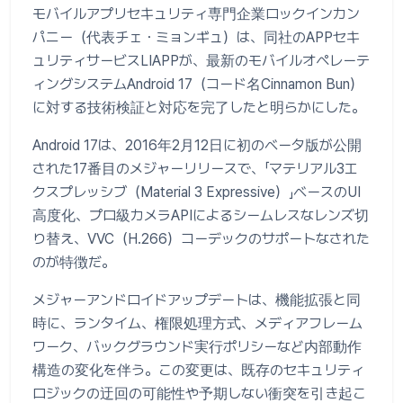
モバイルアプリセキュリティ専門企業ロックインカン
パニー（代表チェ・ミョンギュ）は、同社のAPPセキ
ュリティサービスLIAPPが、最新のモバイルオペレーテ
ィングシステムAndroid 17（コード名Cinnamon Bun）
に対する技術検証と対応を完了したと明らかにした。
Android 17は、2016年2月12日に初のベータ版が公開
された17番目のメジャーリリースで、「マテリアル3エ
クスプレッシブ（Material 3 Expressive）」ベースのUI
高度化、プロ級カメラAPIによるシームレスなレンズ切
り替え、VVC（H.266）コーデックのサポートなされた
のが特徴だ。
メジャーアンドロイドアップデートは、機能拡張と同
時に、ランタイム、権限処理方式、メディアフレーム
ワーク、バックグラウンド実行ポリシーなど内部動作
構造の変化を伴う。この変更は、既存のセキュリティ
ロジックの迂回の可能性や予期しない衝突を引き起こ