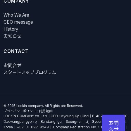
COMPANY
Who We Are
CEO message
History
お知らせ
CONTACT
お問合せ
スタートアッププログラム
© 2015 Lockin company. All Rights are Reserved.
プライバシーポリシー
|
利用規約
LOCKIN COMPANY co., Ltd. | CEO : Myoung Kyu Choi | B-407, 4th Floor, 670
Daewangpangyo-ro, Bundang-gu, Seongnam-si, Gyeonggi-do, South
お問
Korea | +82-31-697-8249 | Company Registration No. : 144-81-17703 |
合せ