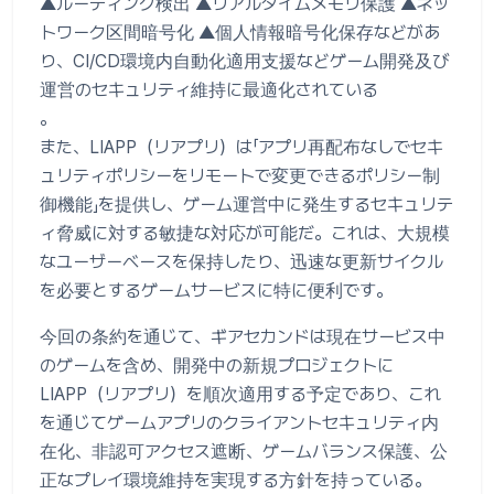
▲ルーティング検出 ▲リアルタイムメモリ保護 ▲ネッ
トワーク区間暗号化 ▲個人情報暗号化保存などがあ
り、CI/CD環境内自動化適用支援などゲーム開発及び
運営のセキュリティ維持に最適化されている
。
また、LIAPP（リアプリ）は「アプリ再配布なしでセキ
ュリティポリシーをリモートで変更できるポリシー制
御機能」を提供し、ゲーム運営中に発生するセキュリテ
ィ脅威に対する敏捷な対応が可能だ。これは、大規模
なユーザーベースを保持したり、迅速な更新サイクル
を必要とするゲームサービスに特に便利です。
今回の条約を通じて、ギアセカンドは現在サービス中
のゲームを含め、開発中の新規プロジェクトに
LIAPP（リアプリ）を順次適用する予定であり、これ
を通じてゲームアプリのクライアントセキュリティ内
在化、非認可アクセス遮断、ゲームバランス保護、公
正なプレイ環境維持を実現する方針を持っている。