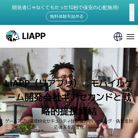
開発者じゃなくてもたった10秒で保安の心配無用!
無料体験を始める
LIAPP（リアプリ）、モバイルゲ
ーム開発会社ギアセカンドと戦
略的提携締結
ゲームアプリ環境特化セキュリティ技術協力でハッキング・偽造造対
応体系を高度化