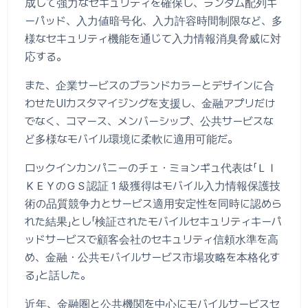
成して強力なセキュリティを確保し、ランダム配列キ
ーパッド、入力値暗号化、入力許容時間制限など、多
様なセキュリティ機能を通じて入力情報消臭脅威に対
応する。
また、企業サービスのブランドカラーとデザインに合
わせたUIカスタマイジングを支援し、金融アプリだけ
でなく、コマース、メンバーシップ、公共サービスな
ど多様なモバイル環境に柔軟に適用可能だ。
ロックインカンパニーのチェ・ミョンギュ代表は「ＬＩ
ＫＥＹのＧＳ認証１級獲得はモバイル入力情報保護技
術の品質競争力とサービス適用安定性を同時に認めら
れた結果」とし「検証されたモバイルセキュリティキーパ
ッドサービスで顧客会社のセキュリティ信頼水準を高
め、金融・公共モバイルサービス市場攻略を本格化す
る」と話した。
近年、金融圏と公共機関を中心にモバイルサービスセ