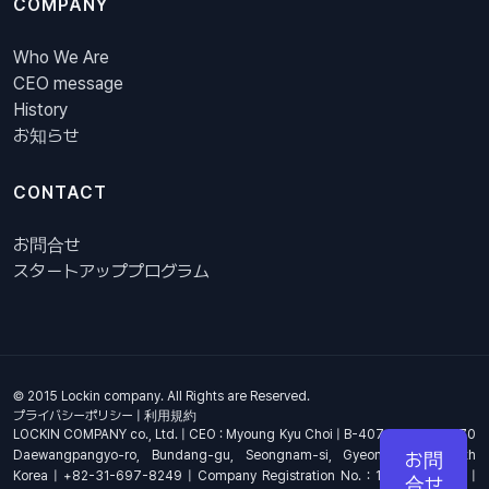
COMPANY
Who We Are
CEO message
History
お知らせ
CONTACT
お問合せ
スタートアッププログラム
© 2015 Lockin company. All Rights are Reserved.
プライバシーポリシー
|
利用規約
LOCKIN COMPANY co., Ltd. | CEO : Myoung Kyu Choi | B-407, 4th Floor, 670
Daewangpangyo-ro, Bundang-gu, Seongnam-si, Gyeonggi-do, South
お問
Korea | +82-31-697-8249 | Company Registration No. : 144-81-17703 |
合せ