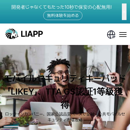
開発者じゃなくてもたった10秒で保安の心配無用!
無料体験を始める
モバイルセキュリティキーパッド
「LIKEY」、TTA GS認証1等級獲
得
ロックインカンパニー、国家公認品質ベースで金融・公共モバイルセ
キュリティ市場攻略