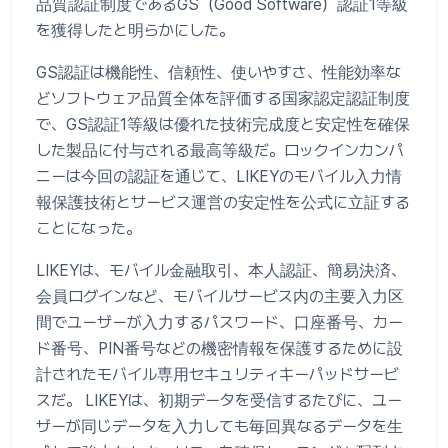
品質認証制度であるGS（Good Software）認証1等級
を獲得したと明らかにした。
GS認証は機能性、信頼性、使いやすさ、性能効率な
どソフトウェア品質全体を評価する国家認定認証制度
で、GS認証1等級は優れた技術完成度と安定性を確保
した製品に付与される最高等級だ。ロックインカンパ
ニーは今回の認証を通じて、LIKEYのモバイル入力情
報保護技術とサービス運営の安定性を公式に立証する
ことになった。
LIKEYは、モバイル金融取引、本人認証、簡易決済、
会員ログインなど、モバイルサービス内の主要入力区
間でユーザーが入力するパスワード、口座番号、カー
ド番号、PIN番号などの機密情報を保護するために設
計されたモバイル専用セキュリティキーパッドサービ
スだ。 LIKEYは、初期データを受信するたびに、ユー
ザーが同じデータを入力しても毎回異なるデータを生