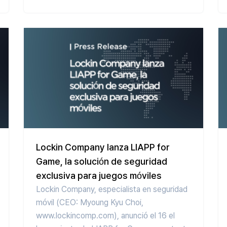
Lockin Company lanza LIAPP for
Game, la solución de seguridad
exclusiva para juegos móviles
Lockin Company, especialista en seguridad
móvil (CEO: Myoung Kyu Choi,
www.lockincomp.com), anunció el 16 el