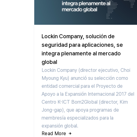
Lockin Company, solución de
seguridad para aplicaciones, se
integra plenamente al mercado
global
Lockin Company (director ejecutivo, Choi
Myoung Kyu) anunció su selección como
entidad comercial para el Proyecto de
Apoyo a la Expansión Internacional 2017 del
Centro K-ICT Born2Global (director, Kim
Jong-gap), que apoya programas de
membresía especializados para la
expansión global.
Read More