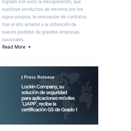
logrado con éxito la Recuperación, que
sustituye productos de terceros por los
suyos propios, la renovación de contratos
tras el año anterior y la obtención de
nuevos pedidos de grandes empresas
nacionales.
Read More