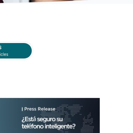
S
icles