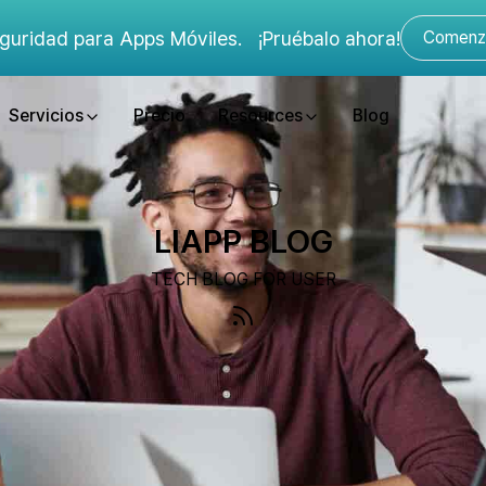
guridad para Apps Móviles.
¡Pruébalo ahora!
Comenza
Servicios
Precio
Resources
Blog
LIAPP BLOG
TECH BLOG FOR USER