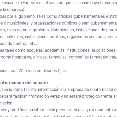
 de usuarios: (Excepto en el caso de que el usuario haya firmado 
n la empresa).
adas por el gobierno, tales como oficinas gubernamentales e insti
s o municipales, y organizaciones públicas o semigubernamenta
ro, tales como el gobierno, instituciones, instalaciones de prueb
nes culturales, instalaciones públicas, organismos asesores, escu
ipos de centros, etc.
vas tales como escuelas, academias, instituciones, asociaciones, 
 como hospitales, clínicas, farmacias, compañías farmacéuticas,
iones con 20 o más empleados fijos
información del usuario
 Usuario deba facilitar información a la empresa de conformidad 
eberá facilitar información veraz y no estará protegido frente a 
rmación.
ver y modificar su información personal en cualquier momento a 
bargo, no es posible modificar la información de ID de miembro 