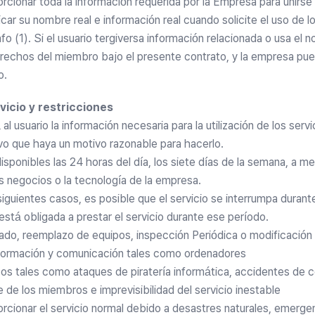
orcionar toda la información requerida por la Empresa para unir
icar su nombre real e información real cuando solicite el uso de l
fo (1). Si el usuario tergiversa información relacionada o usa el 
rechos del miembro bajo el presente contrato, y la empresa pue
o.
vicio y restricciones
al usuario la información necesaria para la utilización de los servi
lvo que haya un motivo razonable para hacerlo.
isponibles las 24 horas del día, los siete días de la semana, a m
s negocios o la tecnología de la empresa.
siguientes casos, es posible que el servicio se interrumpa durant
está obligada a prestar el servicio durante ese período.
ado, reemplazo de equipos, inspección Periódica o modificación 
nformación y comunicación tales como ordenadores
os tales como ataques de piratería informática, accidentes de c
e de los miembros e imprevisibilidad del servicio inestable
orcionar el servicio normal debido a desastres naturales, emerge