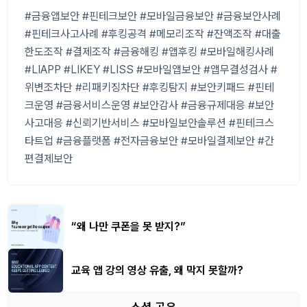
#금융앱보안 #핀테크보안 #모바일금융보안 #금융보안사례
#핀테크사고사례 #후킹공격 #메모리조작 #잔액조작 #대출
한도조작 #결제조작 #금융해킹 #앱후킹 #모바일해킹사례
#LIAPP #LIKEY #LISS #모바일앱보안 #앱무결성검사 #
위변조차단 #리패키징차단 #후킹탐지 #보안키패드 #핀테
크운영 #금융서비스운영 #보안감사 #금융규제대응 #보안
사고대응 #신뢰기반서비스 #모바일보안솔루션 #핀테크스
타트업 #금융플랫폼 #전자금융보안 #모바일결제보안 #간
편결제보안
“왜 나만 쿠폰을 못 받지?”
교육 앱 강의 영상 유출, 왜 막지 못할까?