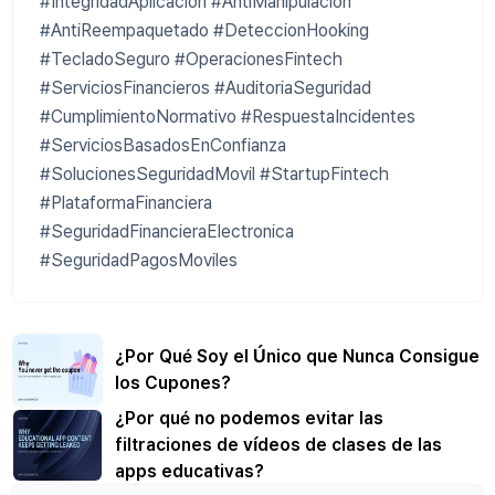
#IntegridadAplicacion #AntiManipulacion
#AntiReempaquetado #DeteccionHooking
#TecladoSeguro #OperacionesFintech
#ServiciosFinancieros #AuditoriaSeguridad
#CumplimientoNormativo #RespuestaIncidentes
#ServiciosBasadosEnConfianza
#SolucionesSeguridadMovil #StartupFintech
#PlataformaFinanciera
#SeguridadFinancieraElectronica
#SeguridadPagosMoviles
¿Por Qué Soy el Único que Nunca Consigue
los Cupones?
¿Por qué no podemos evitar las
filtraciones de vídeos de clases de las
apps educativas?