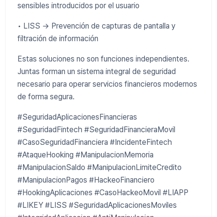
sensibles introducidos por el usuario
• LISS → Prevención de capturas de pantalla y
filtración de información
Estas soluciones no son funciones independientes.
Juntas forman un sistema integral de seguridad
necesario para operar servicios financieros modernos
de forma segura.
#SeguridadAplicacionesFinancieras
#SeguridadFintech #SeguridadFinancieraMovil
#CasoSeguridadFinanciera #IncidenteFintech
#AtaqueHooking #ManipulacionMemoria
#ManipulacionSaldo #ManipulacionLimiteCredito
#ManipulacionPagos #HackeoFinanciero
#HookingAplicaciones #CasoHackeoMovil #LIAPP
#LIKEY #LISS #SeguridadAplicacionesMoviles