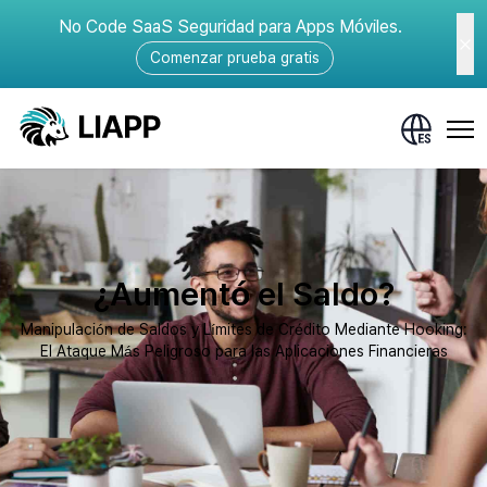
No Code SaaS Seguridad para Apps Móviles.
Comenzar prueba gratis
¿Aumentó el Saldo?
Manipulación de Saldos y Límites de Crédito Mediante Hooking:
El Ataque Más Peligroso para las Aplicaciones Financieras