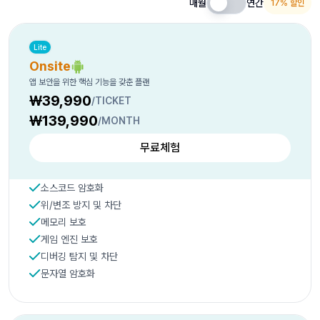
매월
연간
17% 할인
Lite
Onsite
앱 보안을 위한 핵심 기능을 갖춘 플랜
₩39,990
/TICKET
₩139,990
/MONTH
무료체험
소스코드 암호화
위/변조 방지 및 차단
메모리 보호
게임 엔진 보호
디버깅 탐지 및 차단
문자열 암호화