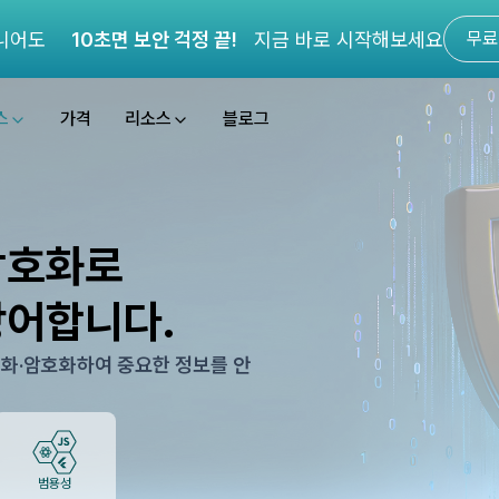
니어도
10초면 보안 걱정 끝!
지금 바로 시작해보세요
무료
스
가격
리소스
블로그
암호화로
방어합니다.
독화·암호화하여 중요한 정보를 안
범용성