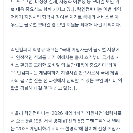
트 프로그램
,
비정상 결제
,
자동화 어뷰징 등 모바일 보안 위
협 대응 중요성도 함께 커지고 있다
.
락인컴퍼니는 이번 게임
더하기 지원사업 협력사 참여를 계기로 국내외 서비스를 아
우르는 글로벌 모바일 앱 보안 지원을 확대해 나갈 계획이다
.
락인컴퍼니 최명규 대표는
“
국내 게임사들이 글로벌 시장에
서 안정적인 성과를 내기 위해서는 출시 초기부터 국가별 서
비스 환경을 고려한 모바일 앱 보안 대응이 중요하다
”
라며
“
락인컴퍼니는 게임더하기 지원사업 협력사로서 국내 게임
사의 글로벌 진출 전 과정에서 신뢰할 수 있는 보안 파트너 역
할을 강화해 나갈 것
”
이라고 말했다
.
아울러 락인컴퍼니는
‘2026
게임더하기 지원사업
’
협력사로
서 오는
5
월
19
일 서울 양재
aT
센터
5
층 그랜드홀에서 열리
는
‘2026
게임더하기 서비스 설명회
’
에 참여해 선정 게임사