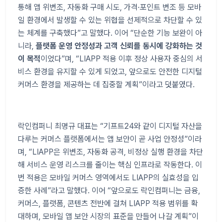
통해 앱 위변조
,
자동화 구매 시도
,
가격
·
포인트 변조 등 모바
일 환경에서 발생할 수 있는 위협을 선제적으로 차단할 수 있
는 체계를 구축했다
”
고 말했다
.
이어
“
단순한 기능 보완이 아
니라
,
플랫폼 운영 안정성과 고객 신뢰를 동시에 강화하는 것
이 목적
이었다
”
며
, “LIAPP
적용 이후 정상 사용자 중심의 서
비스 환경을 유지할 수 있게 되었고
,
앞으로도 안전한 디지털
커머스 환경을 제공하는 데 집중할 계획
”
이라고 덧붙였다
.
락인컴퍼니 최명규 대표는
“
기프트
24
와 같이 디지털 자산을
다루는 커머스 플랫폼에서는 앱 보안이 곧 사업 안정성
”
이라
며
, “LIAPP
은 위변조
,
자동화 공격
,
비정상 실행 환경을 차단
해 서비스 운영 리스크를 줄이는 핵심 인프라로 작동한다
.
이
번 적용은 모바일 커머스 영역에서도
LIAPP
의 실효성을 입
증한 사례
”
라고 말했다
.
이어
“
앞으로도 락인컴퍼니는 금융
,
커머스
,
플랫폼
,
콘텐츠 전반에 걸쳐
LIAPP
적용 범위를 확
대하며
,
모바일 앱 보안 시장의 표준을 만들어 나갈 계획
”
이