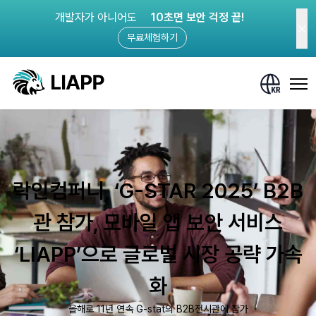
개발자가 아니어도
10초면 보안 걱정 끝!
무료체험하기
락인컴퍼니, ‘G-STAR 2025’ B2B
관 참가, 모바일 앱 보안 서비스
‘LIAPP’으로 글로벌 시장 공략 가속
화
올해로 11년 연속 G-stat의 B2B전시관에 참가