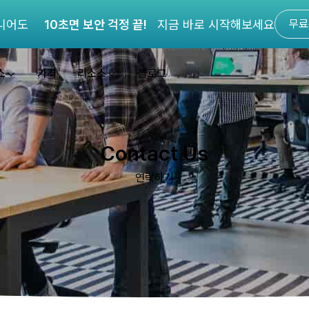
니어도
10초면 보안 걱정 끝!
지금 바로 시작해보세요
무료
스
가격
리소스
블로그
Contact Us
연락하기