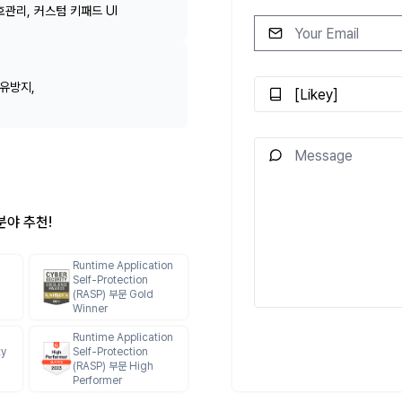
호관리, 커스텀 키패드 UI
공유방지,
분야 추천!
Runtime Application
Self-Protection
(RASP) 부문 Gold
Winner
Runtime Application
ty
Self-Protection
(RASP) 부문 High
Performer