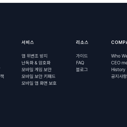
서비스
리소스
COMP
P
앱 위변조 방지
가이드
Who We
난독화 & 암호화
FAQ
CEO me
Y
모바일 게임 보안
블로그
History
책
모바일 보안 키패드
공지사항
모바일 앱 화면 보호