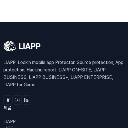
LIAPP. Lockin mobile app Protector. Source protection, App
protection, Hacking report. LIAPP ON-SITE, LIAPP
BUSINESS, LIAPP BUSINESS+, LIAPP ENTERPRISE,
LIAPP for Game.
제품
LIAPP