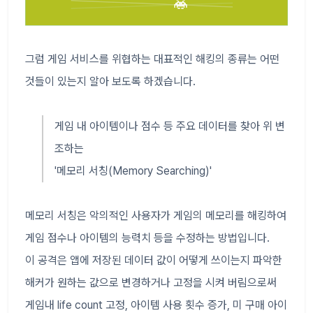
그럼 게임 서비스를 위협하는 대표적인 해킹의 종류는 어떤
것들이 있는지 알아 보도록 하겠습니다.
게임 내 아이템이나 점수 등 주요 데이터를 찾아 위 변
조하는
'메모리 서칭(Memory Searching)'
메모리 서칭은 악의적인 사용자가 게임의 메모리를 해킹하여
게임 점수나 아이템의 능력치 등을 수정하는 방법입니다.
이 공격은 앱에 저장된 데이터 값이 어떻게 쓰이는지 파악한
해커가 원하는 값으로 변경하거나 고정을 시켜 버림으로써
게임내 life count 고정, 아이템 사용 횟수 증가, 미 구매 아이