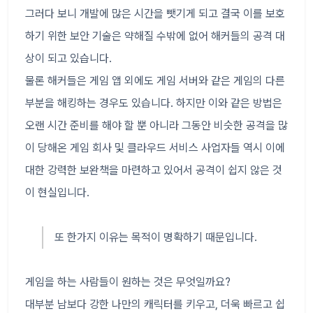
그러다 보니 개발에 많은 시간을 뺏기게 되고 결국 이를 보호
하기 위한 보안 기술은 약해질 수밖에 없어 해커들의 공격 대
상이 되고 있습니다.
물론 해커들은 게임 앱 외에도 게임 서버와 같은 게임의 다른
부분을 해킹하는 경우도 있습니다. 하지만 이와 같은 방법은
오랜 시간 준비를 해야 할 뿐 아니라 그동안 비슷한 공격을 많
이 당해온 게임 회사 및 클라우드 서비스 사업자들 역시 이에
대한 강력한 보완책을 마련하고 있어서 공격이 쉽지 않은 것
이 현실입니다.
또 한가지 이유는 목적이 명확하기 때문입니다.
게임을 하는 사람들이 원하는 것은 무엇일까요?
대부분 남보다 강한 나만의 캐릭터를 키우고, 더욱 빠르고 쉽