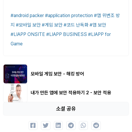
#android packer #application protection #앱 위변조 방
지 #모바일 보안 #게임 보안 #코드 난독화 #앱 보안
#LIAPP ONSITE #LIAPP BUSINESS #LIAPP for
Game
모바일 게임 보안 - 해킹 방어
내가 만든 앱에 보안 적용하기 2 - 보안 적용
소셜 공유