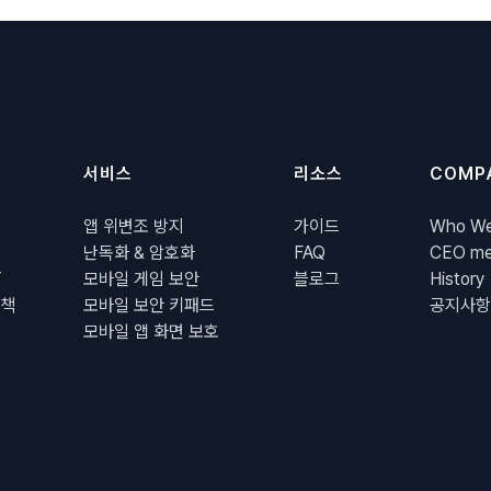
서비스
리소스
COMP
P
앱 위변조 방지
가이드
Who We
난독화 & 암호화
FAQ
CEO me
Y
모바일 게임 보안
블로그
History
책
모바일 보안 키패드
공지사항
모바일 앱 화면 보호