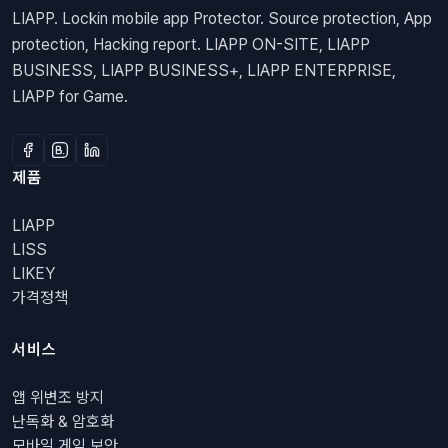
LIAPP. Lockin mobile app Protector. Source protection, App
protection, Hacking report. LIAPP ON-SITE, LIAPP
BUSINESS, LIAPP BUSINESS+, LIAPP ENTERPRISE,
LIAPP for Game.
제품
LIAPP
LISS
LIKEY
가격정책
서비스
앱 위변조 방지
난독화 & 암호화
모바일 게임 보안