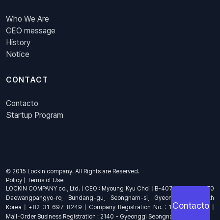
Who We Are
CEO message
History
Notice
CONTACT
Contacto
Startup Program
© 2015 Lockin company. All Rights are Reserved.
Policy
|
Terms of Use
LOCKIN COMPANY co., Ltd. | CEO : Myoung Kyu Choi | B-407, 4th Floor, 670
Daewangpangyo-ro, Bundang-gu, Seongnam-si, Gyeonggi-do, South
Contacto
Korea | +82-31-697-8249 | Company Registration No. : 144-81-17703 |
Mail-Order Business Registration : 2140 - Gyeonggi Seongnam - 1278