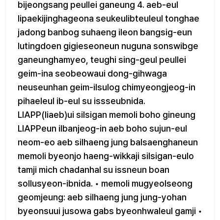
bijeongsang peullei ganeung 4. aeb-eul
lipaekijinghageona seukeulibteuleul tonghae
jadong banbog suhaeng ileon bangsig-eun
lutingdoen gigieseoneun nuguna sonswibge
ganeunghamyeo, teughi sing-geul peullei
geim-ina seobeowaui dong-gihwaga
neuseunhan geim-ilsulog chimyeongjeog-in
pihaeleul ib-eul su issseubnida.
LIAPP(liaeb)ui silsigan memoli boho gineung
LIAPPeun ilbanjeog-in aeb boho sujun-eul
neom-eo aeb silhaeng jung balsaenghaneun
memoli byeonjo haeng-wikkaji silsigan-eulo
tamji mich chadanhal su issneun boan
sollusyeon-ibnida. • memoli mugyeolseong
geomjeung: aeb silhaeng jung jung-yohan
byeonsuui jusowa gabs byeonhwaleul gamji •