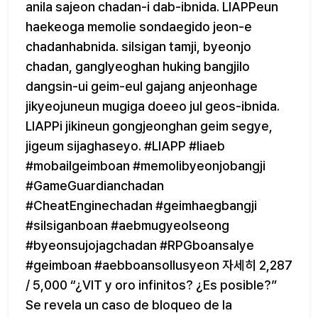
anila sajeon chadan-i dab-ibnida. LIAPPeun
haekeoga memolie sondaegido jeon-e
chadanhabnida. silsigan tamji, byeonjo
chadan, ganglyeoghan huking bangjilo
dangsin-ui geim-eul gajang anjeonhage
jikyeojuneun mugiga doeeo jul geos-ibnida.
LIAPPi jikineun gongjeonghan geim segye,
jigeum sijaghaseyo. #LIAPP #liaeb
#mobailgeimboan #memolibyeonjobangji
#GameGuardianchadan
#CheatEnginechadan #geimhaegbangji
#silsiganboan #aebmugyeolseong
#byeonsujojagchadan #RPGboansalye
#geimboan #aebboansollusyeon 자세히 2,287
/ 5,000 “¿VIT y oro infinitos? ¿Es posible?”
Se revela un caso de bloqueo de la