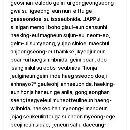
geosman-eulodo geim-ui gongjeongseong-
gwa su-igseong-eun nun-e ttuige
gaeseondoel su issseubnida. LIAPPui
silsigan memoli boho gisul-eun dansunhi
haeking-eul magneun sujun-eul neom-eo,
geim-ui sumyeong, yujeo sinloe, maechul
anjeongseong-eul hamkke jikyeojuneun
boan-ui haegsim-ibnida. geim boan, deo
isang milul su eobs-seubnida “honja
jeulgineun geim-inde haeg sseodo doeji
anhnayo?” geuleohji anhseubnida. haeking-
eun honja haneun ge anila, gongjeonghan
saengtaegyeleul muneotteulineun haeng-
wiibnida. haekeo han myeong-i mandeun
jojag seukeulibteuga sucheon myeong-ege
peojineun sidae, ijeneun sahu daeeung-i