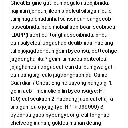
Cheat Engine gat-eun dogulo ilueojibnida.
hajiman ijeneun, ileon sidoleul silsigan-eulo
tamjihago chadanhal su issneun bangbeob-i
issseubnida. balo mobail aeb boan seobiseu
‘LIAPP(liaeb)’eul tonghaeseoibnida. oneul-
eun salyeleul sogaehae deulibnida. haeking
tullo jojagdoeneun geim byeonsu, eotteohge
jagdonghalkka? geim-ui naebu deiteoleul
jojaghaneun dogudeul-eun da-eumgwa gat-
eun bangsig-eulo jagdonghabnida. Game
Guardian / Cheat Engine sayong bangsig: 1.
geim aeb-i memolie ollin byeonsu(ye: HP
100)leul seukaen 2. haedang jusoleul chaj-a
silsigan-eulo jojag (ye: HP → 999999) 3.
byeonsu gabs byeongyeong-eul tonghae
chelyeog muhan, goldeu muhan deung