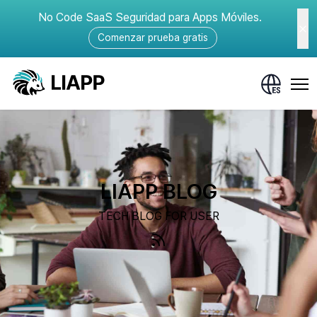
No Code SaaS Seguridad para Apps Móviles.
Comenzar prueba gratis
LIAPP BLOG
TECH BLOG FOR USER