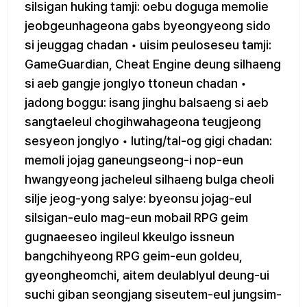
silsigan huking tamji: oebu doguga memolie
jeobgeunhageona gabs byeongyeong sido
si jeuggag chadan • uisim peuloseseu tamji:
GameGuardian, Cheat Engine deung silhaeng
si aeb gangje jonglyo ttoneun chadan •
jadong boggu: isang jinghu balsaeng si aeb
sangtaeleul chogihwahageona teugjeong
sesyeon jonglyo • luting/tal-og gigi chadan:
memoli jojag ganeungseong-i nop-eun
hwangyeong jacheleul silhaeng bulga cheoli
silje jeog-yong salye: byeonsu jojag-eul
silsigan-eulo mag-eun mobail RPG geim
gugnaeeseo ingileul kkeulgo issneun
bangchihyeong RPG geim-eun goldeu,
gyeongheomchi, aitem deulablyul deung-ui
suchi giban seongjang siseutem-eul jungsim-