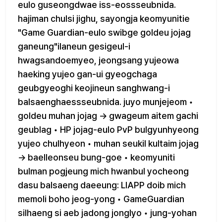
eulo guseongdwae iss-eossseubnida.
hajiman chulsi jighu, sayongja keomyunitie
"Game Guardian-eulo swibge goldeu jojag
ganeung"ilaneun gesigeul-i
hwagsandoemyeo, jeongsang yujeowa
haeking yujeo gan-ui gyeogchaga
geubgyeoghi keojineun sanghwang-i
balsaenghaessseubnida. juyo munjejeom •
goldeu muhan jojag → gwageum aitem gachi
geublag • HP jojag-eulo PvP bulgyunhyeong
yujeo chulhyeon • muhan seukil kultaim jojag
→ baelleonseu bung-goe • keomyuniti
bulman pogjeung mich hwanbul yocheong
dasu balsaeng daeeung: LIAPP doib mich
memoli boho jeog-yong • GameGuardian
silhaeng si aeb jadong jonglyo • jung-yohan