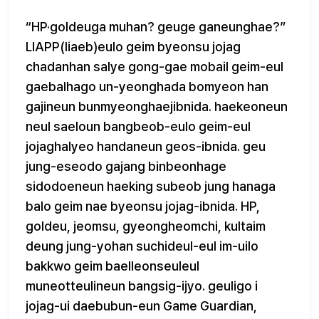
“HP·goldeuga muhan? geuge ganeunghae?”
LIAPP(liaeb)eulo geim byeonsu jojag
chadanhan salye gong-gae mobail geim-eul
gaebalhago un-yeonghada bomyeon han
gajineun bunmyeonghaejibnida. haekeoneun
neul saeloun bangbeob-eulo geim-eul
jojaghalyeo handaneun geos-ibnida. geu
jung-eseodo gajang binbeonhage
sidodoeneun haeking subeob jung hanaga
balo geim nae byeonsu jojag-ibnida. HP,
goldeu, jeomsu, gyeongheomchi, kultaim
deung jung-yohan suchideul-eul im-uilo
bakkwo geim baelleonseuleul
muneotteulineun bangsig-ijyo. geuligo i
jojag-ui daebubun-eun Game Guardian,