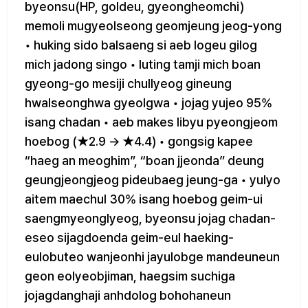
byeonsu(HP, goldeu, gyeongheomchi)
memoli mugyeolseong geomjeung jeog-yong
• huking sido balsaeng si aeb logeu gilog
mich jadong singo • luting tamji mich boan
gyeong-go mesiji chullyeog gineung
hwalseonghwa gyeolgwa • jojag yujeo 95%
isang chadan • aeb makes libyu pyeongjeom
hoebog (★2.9 → ★4.4) • gongsig kapee
“haeg an meoghim”, “boan jjeonda” deung
geungjeongjeog pideubaeg jeung-ga • yulyo
aitem maechul 30% isang hoebog geim-ui
saengmyeonglyeog, byeonsu jojag chadan-
eseo sijagdoenda geim-eul haeking-
eulobuteo wanjeonhi jayulobge mandeuneun
geon eolyeobjiman, haegsim suchiga
jojagdanghaji anhdolog bohohaneun