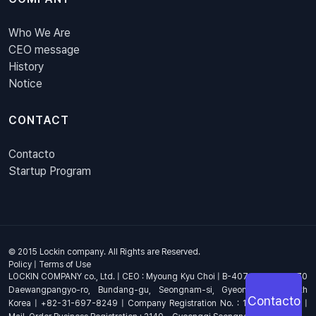
Who We Are
CEO message
History
Notice
CONTACT
Contacto
Startup Program
© 2015 Lockin company. All Rights are Reserved.
Policy
|
Terms of Use
LOCKIN COMPANY co., Ltd. | CEO : Myoung Kyu Choi | B-407, 4th Floor, 670
Daewangpangyo-ro, Bundang-gu, Seongnam-si, Gyeonggi-do, South
Contacto
Korea | +82-31-697-8249 | Company Registration No. : 144-81-17703 |