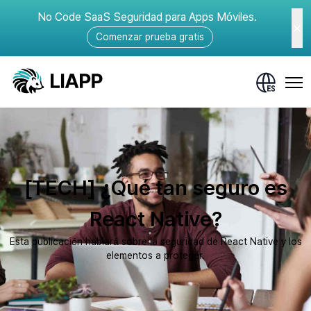
No Code SaaS Seguridad para Apps Móviles.
Comenzar prueba gratis
[TECH] ¿Qué tan seguro es
React Native?
Esta publicación hablará sobre la seguridad de React Native y los
elementos a proteger.