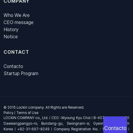
COMPANY
Who We Are
CEO message
History
Notice
CONTACT
Contacto
Startup Program
© 2015 Lockin company. All Rights are Reserved.
Policy
|
Terms of Use
LOCKIN COMPANY co., Ltd. | CEO : Myoung Kyu Choi | B-407, 4th Floor, 670
Daewangpangyo-ro, Bundang-gu, Seongnam-si, Gyeonggi-do, South
Contacto
Korea | +82-31-697-8249 | Company Registration No. : 144-81-17703 |