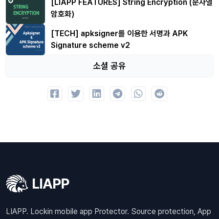
[LIAPP FEATURES] String Encryption (문자열
암호화)
[TECH] apksigner를 이용한 서명과 APK
Signature scheme v2
소셜 공유
LIAPP. Lockin mobile app Protector. Source protection, App