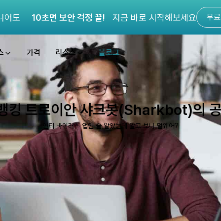
니어도
10초면 보안 걱정 끝!
지금 바로 시작해보세요
무료
스
가격
리소스
블로그
킹 트로이안 샤크봇(Sharkbot)의 
안티 바이러스 앱인 줄 알았는데 알고 보니 멀웨어?