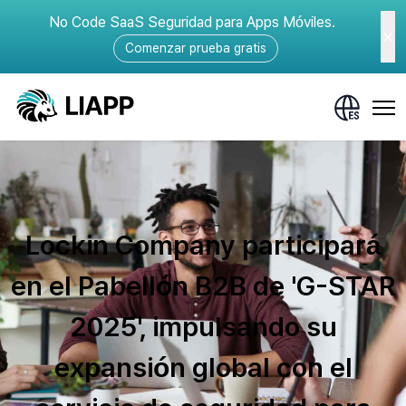
No Code SaaS Seguridad para Apps Móviles.
Comenzar prueba gratis
Lockin Company participará
en el Pabellón B2B de 'G-STAR
2025', impulsando su
expansión global con el