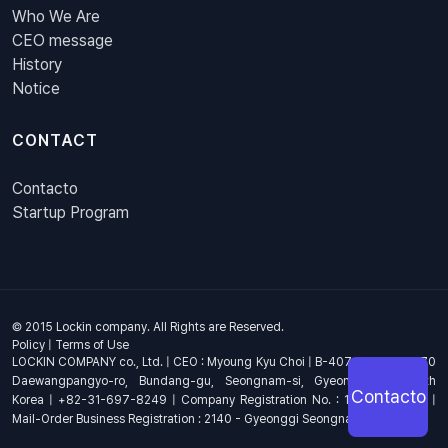
Who We Are
CEO message
History
Notice
CONTACT
Contacto
Startup Program
© 2015 Lockin company. All Rights are Reserved.
Policy
|
Terms of Use
LOCKIN COMPANY co., Ltd. | CEO : Myoung Kyu Choi | B-407, 4th Floor, 670
Daewangpangyo-ro, Bundang-gu, Seongnam-si, Gyeonggi-do, South
Contacto
Korea | +82-31-697-8249 | Company Registration No. : 144-81-17703 |
Mail-Order Business Registration : 2140 - Gyeonggi Seongnam - 1278