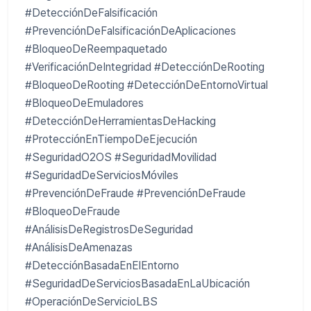
#DetecciónDeFalsificación
#PrevenciónDeFalsificaciónDeAplicaciones
#BloqueoDeReempaquetado
#VerificaciónDeIntegridad #DetecciónDeRooting
#BloqueoDeRooting #DetecciónDeEntornoVirtual
#BloqueoDeEmuladores
#DetecciónDeHerramientasDeHacking
#ProtecciónEnTiempoDeEjecución
#SeguridadO2OS #SeguridadMovilidad
#SeguridadDeServiciosMóviles
#PrevenciónDeFraude #PrevenciónDeFraude
#BloqueoDeFraude
#AnálisisDeRegistrosDeSeguridad
#AnálisisDeAmenazas
#DetecciónBasadaEnElEntorno
#SeguridadDeServiciosBasadaEnLaUbicación
#OperaciónDeServicioLBS