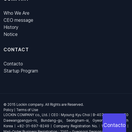
Who We Are
CEO message
History
Notice
CONTACT
Contacto
Startup Program
© 2015 Lockin company. All Rights are Reserved.
Policy
|
Terms of Use
LOCKIN COMPANY co., Ltd. | CEO : Myoung Kyu Choi | B-407, 4th Floor, 670
Daewangpangyo-ro, Bundang-gu, Seongnam-si, Gyeonggi-do, South
Contacto
Korea | +82-31-697-8249 | Company Registration No. : 144-81-17703 |
Mail-Order Business Registration : 2140 - Gyeonggi Seongnam - 1278