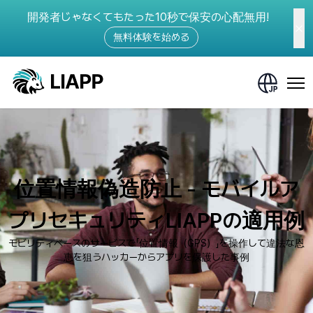
開発者じゃなくてもたった10秒で保安の心配無用!
無料体験を始める
位置情報偽造防止 - モバイルア
プリセキュリティLIAPPの適用例
モビリティベースのサービスで「位置情報（GPS）」を操作して違法な恩
恵を狙うハッカーからアプリを保護した事例