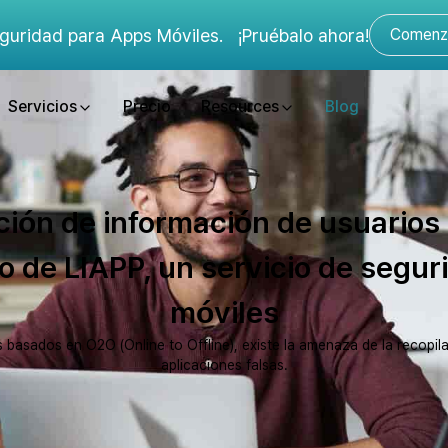
guridad para Apps Móviles.
¡Pruébalo ahora!
Comenza
Servicios
Precio
Resources
Blog
ación de información de usuarios
so de LIAPP, un servicio de segur
móviles
basados ​​en O2O (Online to Offline), existe la amenaza de la recopil
aplicaciones falsas.