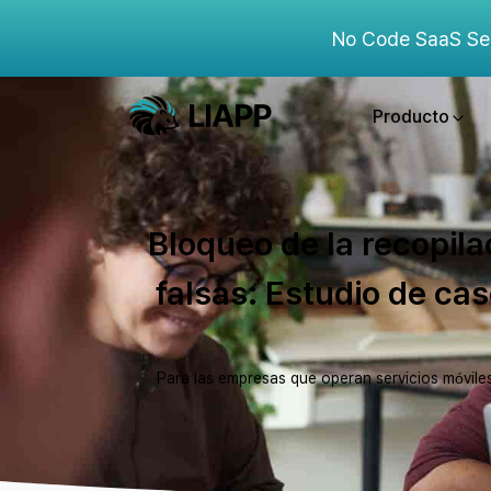
No Code SaaS Se
Producto
Bloqueo de la recopil
falsas: Estudio de ca
Para las empresas que operan servicios móviles 