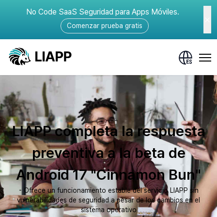
No Code SaaS Seguridad para Apps Móviles.
Comenzar prueba gratis
LIAPP completa la respuesta
preventiva a la beta de
Android 17 "Cinnamon Bun"
- Ofrece un funcionamiento estable del servicio LIAPP sin
vulnerabilidades de seguridad a pesar de los cambios en el
sistema operativo