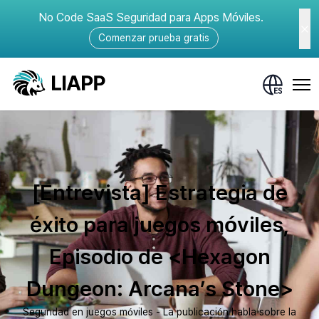
No Code SaaS Seguridad para Apps Móviles.
Comenzar prueba gratis
[Entrevista] Estrategia de
éxito para juegos móviles,
Episodio de <Hexagon
Dungeon: Arcana’s Stone>
Seguridad en juegos móviles - La publicación habla sobre la