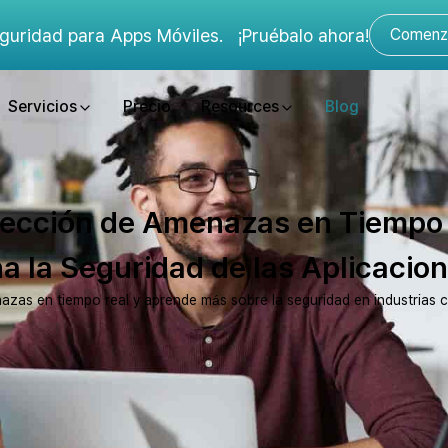
guridad para Apps Móviles.
¡Pruébalo ahora!
Comenza
Servicios
Precio
Resources
Blog
ección de Amenazas en Tiempo
a la Seguridad de las Aplicacio
s en tiempo real y aprende más sobre la seguridad en industrias crí