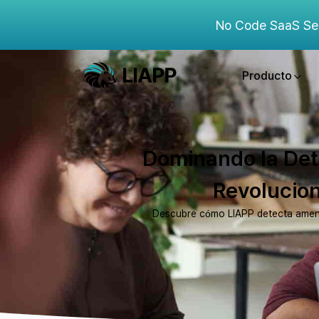
No Code SaaS Se
Producto
Dominando la Det
Revolucion
Descubre cómo LIAPP detecta amenaza