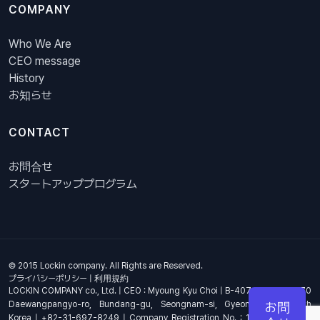
COMPANY
Who We Are
CEO message
History
お知らせ
CONTACT
お問合せ
スタートアッププログラム
© 2015 Lockin company. All Rights are Reserved.
プライバシーポリシー
|
利用規約
LOCKIN COMPANY co., Ltd. | CEO : Myoung Kyu Choi | B-407, 4th Floor, 670
Daewangpangyo-ro, Bundang-gu, Seongnam-si, Gyeonggi-do, South
お問
Korea | +82-31-697-8249 | Company Registration No. : 144-81-17703 |