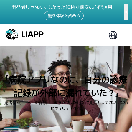
開発者じゃなくてもたった10秒で保安の心配無用!
無料体験を始める
「病院アプリなのに、自分の診療
記録が外部に漏れていた？」
患者情報（PHI）の保護 ― 医療アプリが絶対に見落としてはいけない
セキュリティ価値