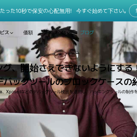
たった10秒で保安の心配無用!
今すぐ始めて下さい。
ビス
価額
Resources
ブログ
グ、開始さえできないようにする！ 
デバッグツールのブロックケースの
ida、Xposedなどのデバッグツール検出を適用し、ハッキングツールの制