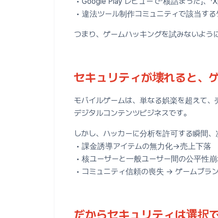
• Google Play レビューで「核詰まった」、
• 違法ツール制作コミュニティで該当す
つまり、ゲームハッキングを試みないよう
セキュリティが壊れると、
モバイルゲームは、単なる娯楽を超えて、
デジタルコンテンツビジネスです。
しかし、ハッカーに分析を許可する瞬間、
• 課金誘導アイテムの無力化→売上下落
• 核ユーザーと一般ユーザー間の公平性崩
• コミュニティ信頼の喪失 → ゲームブラ
だからセキュリティは選択