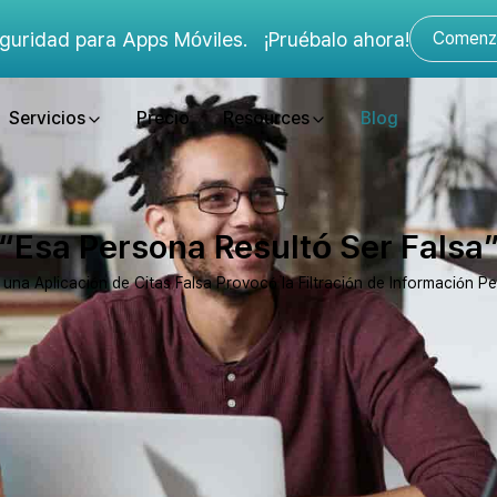
guridad para Apps Móviles.
¡Pruébalo ahora!
Comenza
Servicios
Precio
Resources
Blog
“Esa Persona Resultó Ser Falsa
una Aplicación de Citas Falsa Provocó la Filtración de Información Pe