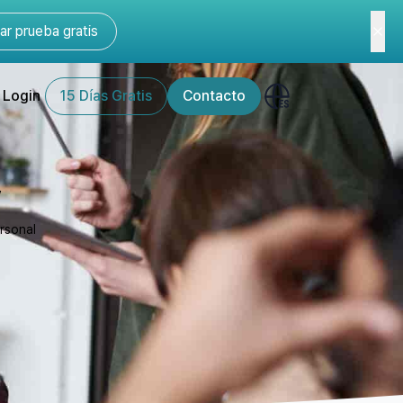
r prueba gratis
Login
15 Días Gratis
Contacto
”
rsonal