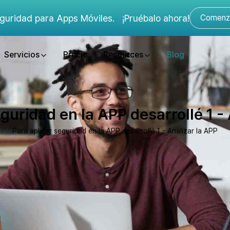
guridad para Apps Móviles.
¡Pruébalo ahora!
Comenza
Servicios
Precio
Resources
Blog
guridad en la APP desarrollé 1 -
Para aplicar seguridad en la APP desarrollé 1 - Analizar la APP