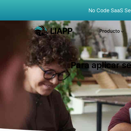
No Code SaaS Se
Producto
Para aplicar se