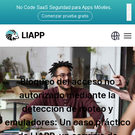
No Code SaaS Seguridad para Apps Móviles.
Comenzar prueba gratis
Bloqueo del acceso no
autorizado mediante la
detección de rooteo y
emuladores: Un caso práctico