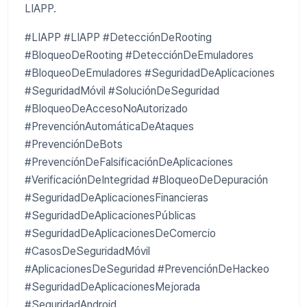
LIAPP.
#LIAPP #LIAPP #DetecciónDeRooting
#BloqueoDeRooting #DetecciónDeEmuladores
#BloqueoDeEmuladores #SeguridadDeAplicaciones
#SeguridadMóvil #SoluciónDeSeguridad
#BloqueoDeAccesoNoAutorizado
#PrevenciónAutomáticaDeAtaques
#PrevenciónDeBots
#PrevenciónDeFalsificaciónDeAplicaciones
#VerificaciónDeIntegridad #BloqueoDeDepuración
#SeguridadDeAplicacionesFinancieras
#SeguridadDeAplicacionesPúblicas
#SeguridadDeAplicacionesDeComercio
#CasosDeSeguridadMóvil
#AplicacionesDeSeguridad #PrevenciónDeHackeo
#SeguridadDeAplicacionesMejorada
#SeguridadAndroid