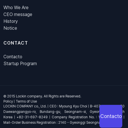
Who We Are
CEO message
History
Notice
CONTACT
Contacto
Startup Program
© 2015 Lockin company. All Rights are Reserved.
Policy
|
Terms of Use
LOCKIN COMPANY co., Ltd. | CEO : Myoung Kyu Choi | B-407, 4th Floor, 670
Daewangpangyo-ro, Bundang-gu, Seongnam-si, Gyeonggi-do, South
Contacto
Korea | +82-31-697-8249 | Company Registration No. : 144-81-17703 |
Mail-Order Business Registration : 2140 - Gyeonggi Seongnam - 1278