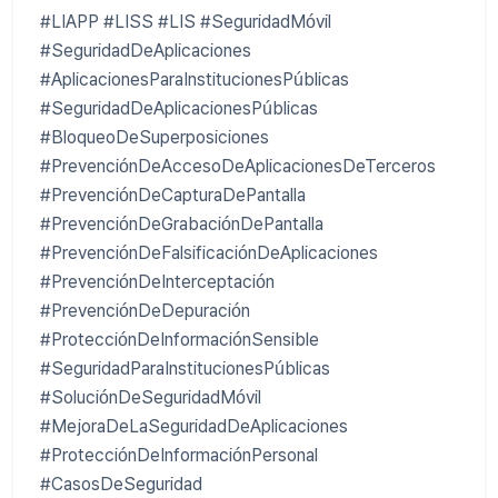
#LIAPP #LISS #LIS #SeguridadMóvil
#SeguridadDeAplicaciones
#AplicacionesParaInstitucionesPúblicas
#SeguridadDeAplicacionesPúblicas
#BloqueoDeSuperposiciones
#PrevenciónDeAccesoDeAplicacionesDeTerceros
#PrevenciónDeCapturaDePantalla
#PrevenciónDeGrabaciónDePantalla
#PrevenciónDeFalsificaciónDeAplicaciones
#PrevenciónDeInterceptación
#PrevenciónDeDepuración
#ProtecciónDeInformaciónSensible
#SeguridadParaInstitucionesPúblicas
#SoluciónDeSeguridadMóvil
#MejoraDeLaSeguridadDeAplicaciones
#ProtecciónDeInformaciónPersonal
#CasosDeSeguridad