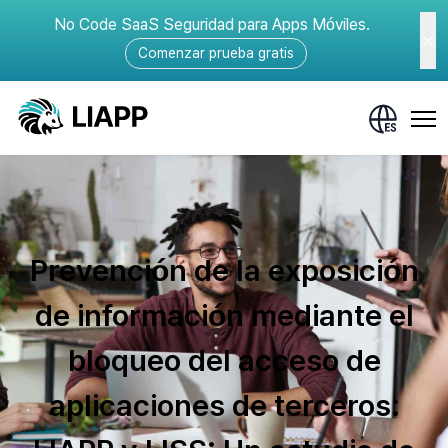
No Code SaaS Seguridad para Apps Móviles.
Comenzar prueba gratis
Prevención de la exposición
de información mediante el
bloqueo del acceso de
aplicaciones de terceros: