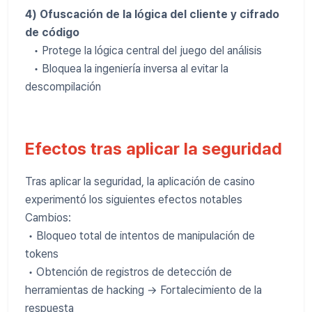
4) Ofuscación de la lógica del cliente y cifrado
de código
• Protege la lógica central del juego del análisis
• Bloquea la ingeniería inversa al evitar la
descompilación
Efectos tras aplicar la seguridad
Tras aplicar la seguridad, la aplicación de casino
experimentó los siguientes efectos notables
Cambios:
• Bloqueo total de intentos de manipulación de
tokens
• Obtención de registros de detección de
herramientas de hacking → Fortalecimiento de la
respuesta