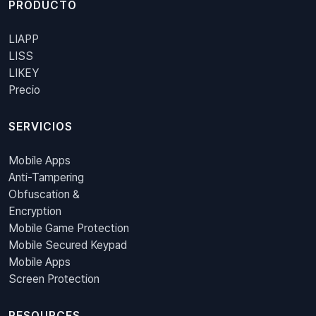
PRODUCTO
LIAPP
LISS
LIKEY
Precio
SERVICIOS
Mobile Apps
Anti-Tampering
Obfuscation &
Encryption
Mobile Game Protection
Mobile Secured Keypad
Mobile Apps
Screen Protection
RESOURCES