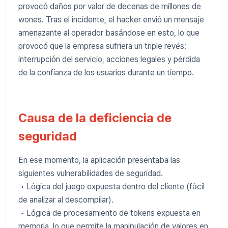
provocó daños por valor de decenas de millones de
wones. Tras el incidente, el hacker envió un mensaje
amenazante al operador basándose en esto, lo que
provocó que la empresa sufriera un triple revés:
interrupción del servicio, acciones legales y pérdida
de la confianza de los usuarios durante un tiempo.
Causa de la deficiencia de
seguridad
En ese momento, la aplicación presentaba las
siguientes vulnerabilidades de seguridad.
• Lógica del juego expuesta dentro del cliente (fácil
de analizar al descompilar).
• Lógica de procesamiento de tokens expuesta en
memoria, lo que permite la manipulación de valores en