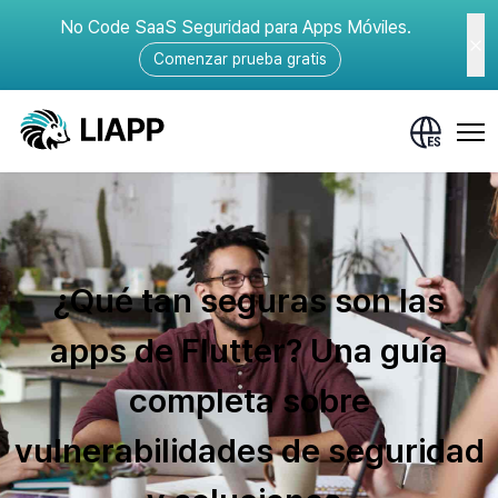
No Code SaaS Seguridad para Apps Móviles.
Comenzar prueba gratis
¿Qué tan seguras son las
apps de Flutter? Una guía
completa sobre
vulnerabilidades de seguridad