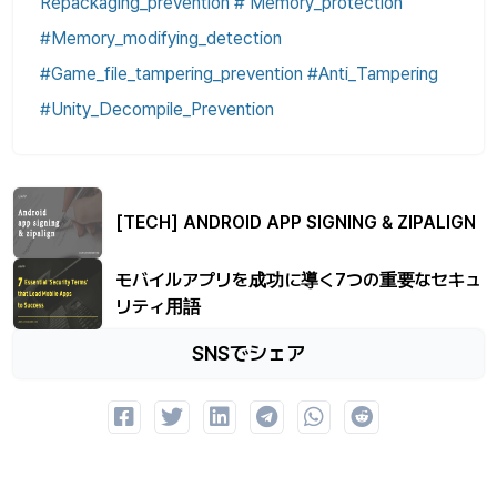
Repackaging_prevention # Memory_protection
#Memory_modifying_detection
#Game_file_tampering_prevention #Anti_Tampering
#Unity_Decompile_Prevention
[TECH] ANDROID APP SIGNING & ZIPALIGN
モバイルアプリを成功に導く7つの重要なセキュ
リティ用語
SNSでシェア