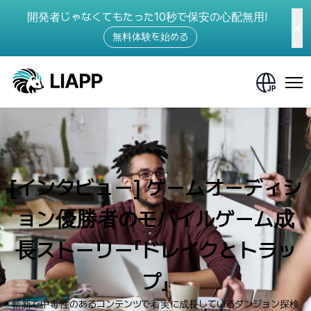
開発者じゃなくてもたった10秒で保安の心配無用!
無料体験を始める
[インタビュー] ゲームオーディシ
ョン優勝者のモバイルゲーム成
長ストーリー「ドレイクとトラッ
プ」
斬新で中毒性のあるコンテンツで着実に成長しているダンジョン探検